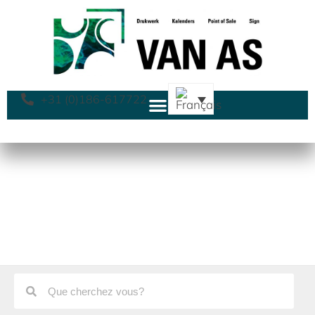
+31 (0)186-617722
Vitrophanie
Home
»
PLV
»
Autocollants
»
Vitrophanie