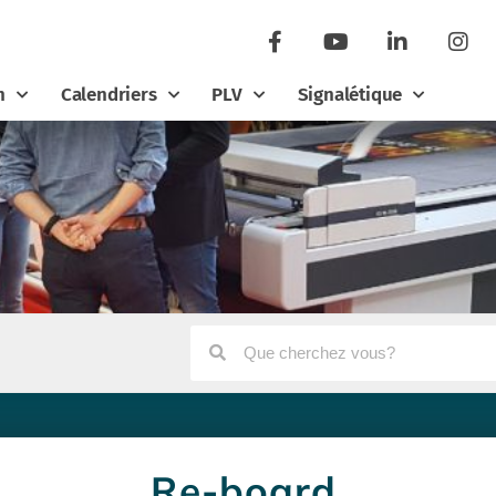
n
Calendriers
PLV
Signalétique
Re-board