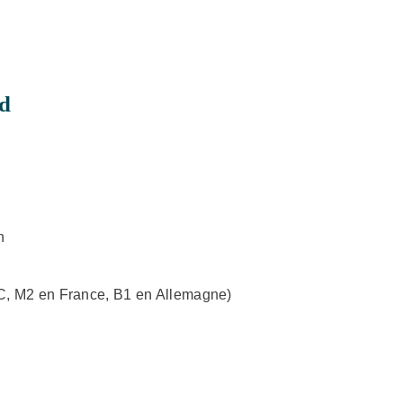
rd
n
 C, M2 en France, B1 en Allemagne)