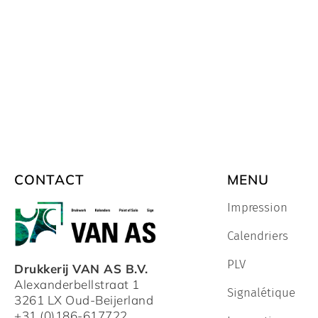
CONTACT
MENU
Impression
Calendriers
PLV
Drukkerij VAN AS B.V.
Alexanderbellstraat 1
Signalétique
3261 LX Oud-Beijerland
+31 (0)186-617722