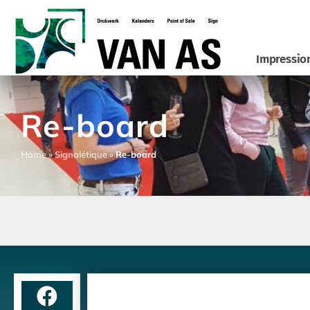
Impressio
Re-board
Home
»
Signalétique
»
Re-board