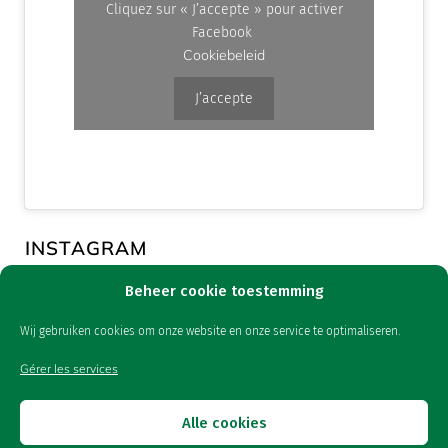
Cliquez sur « J’accepte » pour activer
Facebook
Cookiebeleid
J’accepte
INSTAGRAM
Beheer cookie toestemming
Wij gebruiken cookies om onze website en onze service te optimaliseren.
Gérer les services
© 2025 - Van As B.V.
Freepik
www.flaticon.com
Icons made by
from
Alle cookies