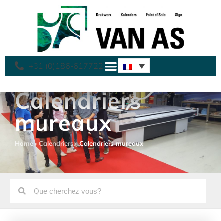
+31 (0)186-617722
Calendriers
mureaux
Home
»
Calendriers
»
Calendriers mureaux