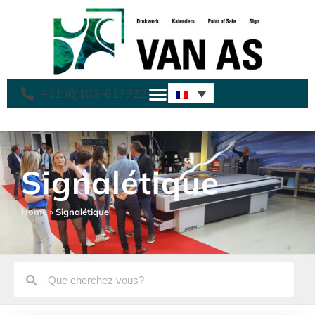
+31 (0)186-617722
Signalétique
Home
»
Signalétique