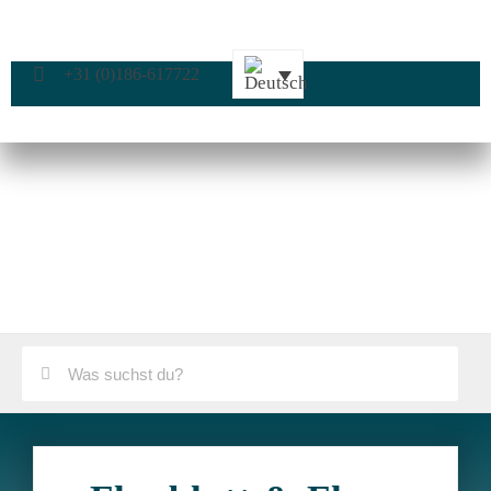
+31 (0)186-617722
Flugblatt & Flyer
Home
»
Druckprodukte
»
Flugblatt & Flyer