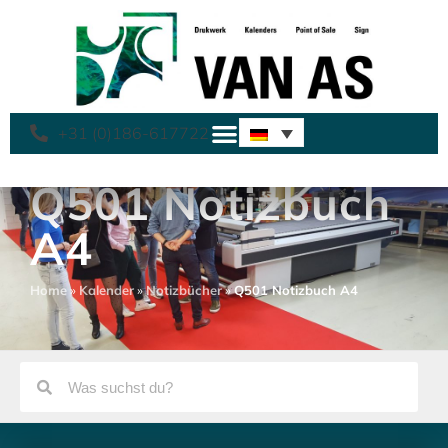
+31 (0)186-617722
Q501 Notizbuch
A4
Home
»
Kalender
»
Notizbücher
»
Q501 Notizbuch A4