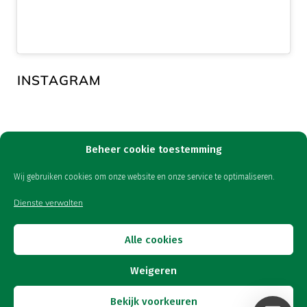
INSTAGRAM
Beheer cookie toestemming
© 2025 - Van As B.V.
Wij gebruiken cookies om onze website en onze service te optimaliseren.
Freepik
www.flaticon.com
Icons made by
from
Dienste verwalten
Alle cookies
Weigeren
Bekijk voorkeuren