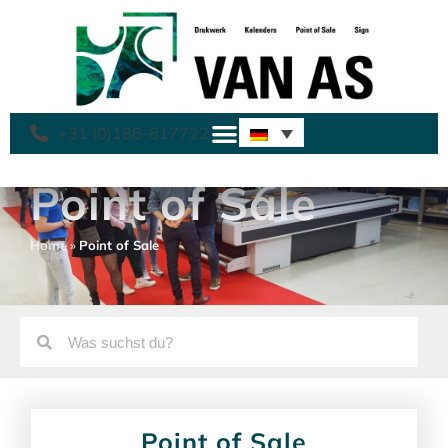
+31 (0)186-617722
Point of Sale
Home
»
Point of Sale
Point of Sale