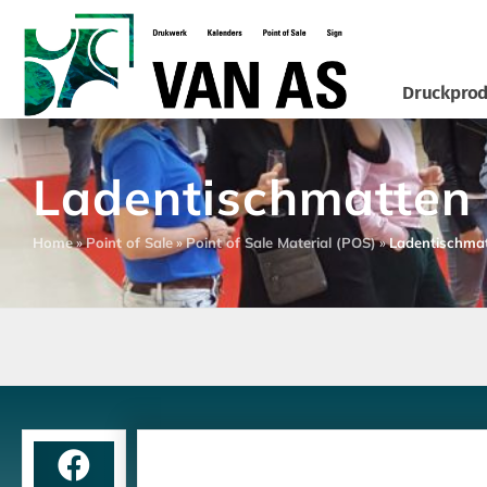
Druckprod
Ladentischmatten
Home
»
Point of Sale
»
Point of Sale Material (POS)
»
Ladentischma