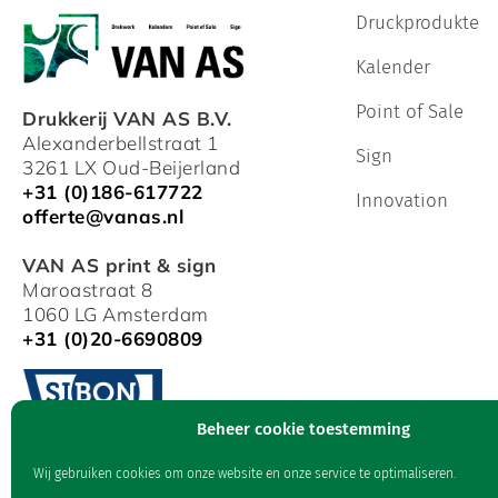
Druckprodukte
Kalender
Point of Sale
Drukkerij VAN AS B.V.
Alexanderbellstraat 1
Sign
3261 LX Oud-Beijerland
+31 (0)186-617722
Innovation
offerte@vanas.nl
VAN AS print & sign
Maroastraat 8
1060 LG Amsterdam
+31 (0)20-6690809
Beheer cookie toestemming
Wij gebruiken cookies om onze website en onze service te optimaliseren.