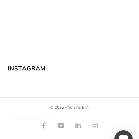
INSTAGRAM
© 2025 - Van As B.V.
Freepik
www.flaticon.com
Icons made by
from