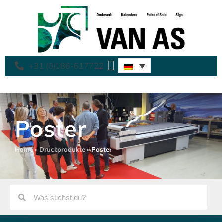
+31 (0)186-617722
Poster
Home
»
Druckprodukte
»
Poster