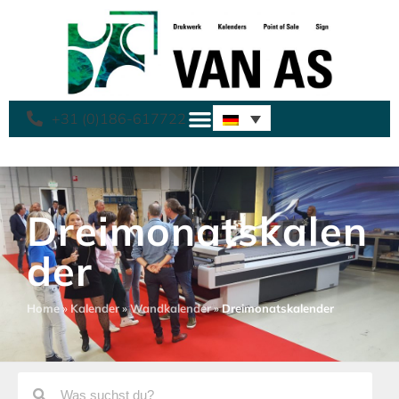
+31 (0)186-617722
Dreimonatskalen
der
Home
»
Kalender
»
Wandkalender
»
Dreimonatskalender