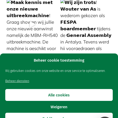
Volg op Instagram
Beheer cookie toestemming
Wij gebruiken cookies om onze website en onze service te optimaliseren.
Beheer diensten
© 2025 - Van As B.V.
Freepik
www.flaticon.com
Icons made by
from
Alle cookies
Weigeren